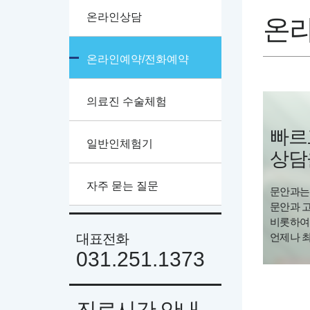
온라인상담
온라
온라인예약/전화예약
의료진 수술체험
빠르
일반인체험기
상담
자주 묻는 질문
문안과는
문안과 
비롯하여 
대표전화
언제나 
031.251.1373
진료시간 안내